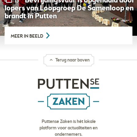
Bevrijdingsvuur is opgehaald door
13
lopers van Loopgroep De Samenloop en
brandt in Putten
MEER IN BEELD
Terug naar boven
Puttense Zaken is hét lokale
platform voor actualiteiten en
ondernemers.