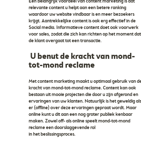
Een belangrijk voordeel van content marketing is dat
relevante content u helpt aan een betere ranking
waardoor uw website vindbaar is en meer bezoekers
krijgt. Aantrekkelijke content is ook erg effectief in de
Social media. Informatieve content doet ook voorwerk
voor sales, zodat die zich kan richten op het moment da
de klant overgaat tot een transactie.
U benut de kracht van mond-
tot-mond reclame
Met content marketing maakt u optimaal gebruik van d
kracht van mond-tot-mond reclame. Content kan ook
bestaan uit mooie projecten die door u zijn afgerond en
ervaringen van uw klanten. Natuurlijk is het geweldig al
er (offline) over deze ervaringen gepraat wordt. Maar
online kunt u dit aan een nog groter publiek kenbaar
maken. Zowel off- als online speelt mond-tot-mond
reclame een doorslaggevende rol
in het beslissingsproces.