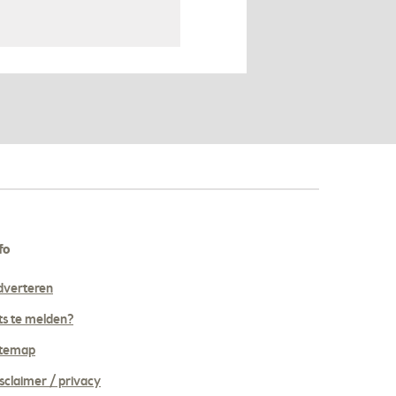
fo
dverteren
ts te melden?
itemap
sclaimer / privacy