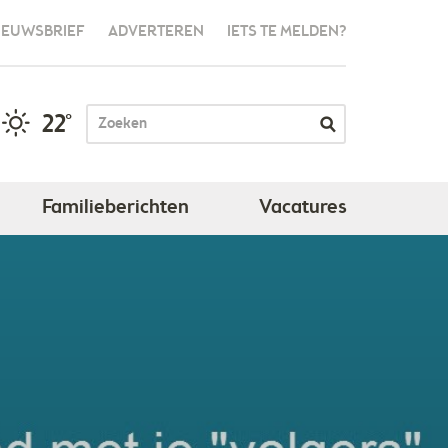
IEUWSBRIEF
ADVERTEREN
IETS TE MELDEN?
22°
Familieberichten
Vacatures