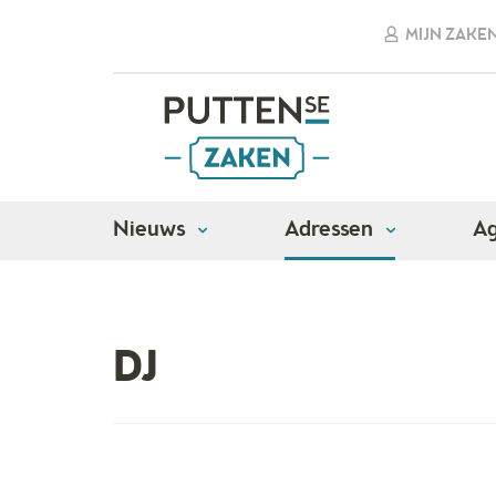
MIJN ZAKE
Nieuws
Adressen
A
Adressen
Muziek
Dj
DJ