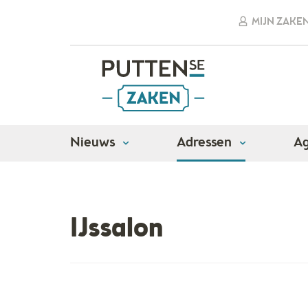
MIJN ZAKE
Nieuws
Adressen
A
Adressen
Detailhandel
Ijssalon
IJssalon