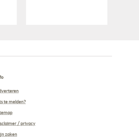
fo
dverteren
ts te melden?
itemap
sclaimer / privacy
jn zaken