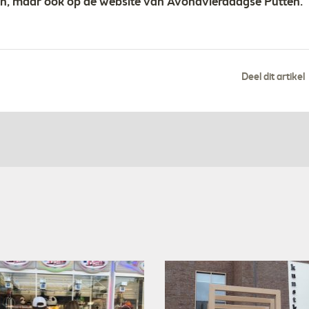
den, maar ook op de website van Avondvierdaagse Putten.
Deel dit artikel