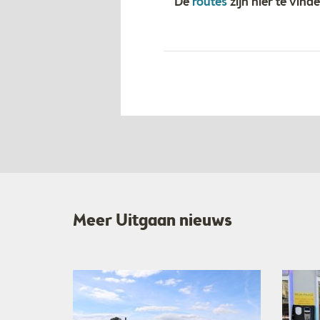
De
routes
zijn hier te vin
Meer Uitgaan nieuws