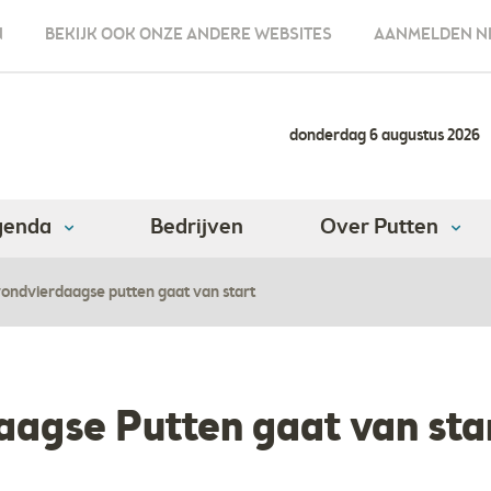
N
BEKIJK OOK ONZE ANDERE WEBSITES
AANMELDEN N
donderdag 6 augustus 2026
genda
Bedrijven
Over Putten
ondvierdaagse putten gaat van start
aagse Putten gaat van sta