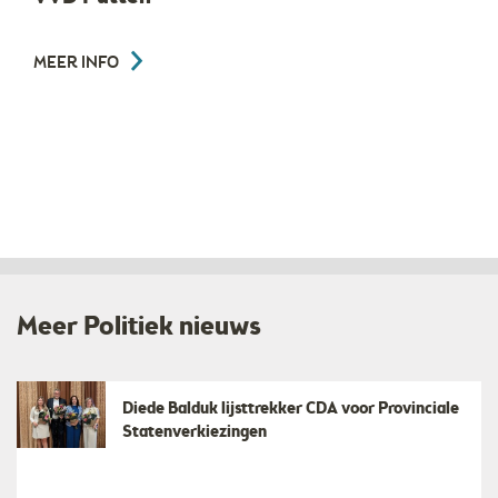
MEER INFO
Meer Politiek nieuws
Diede Balduk lijsttrekker CDA voor Provinciale
Statenverkiezingen