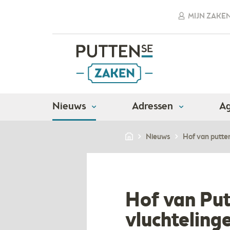
MIJN ZAKE
Nieuws
Adressen
A
Nieuws
Hof van putten
Hof van Put
vluchteling