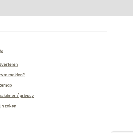
fo
dverteren
ts te melden?
itemap
sclaimer / privacy
jn zaken