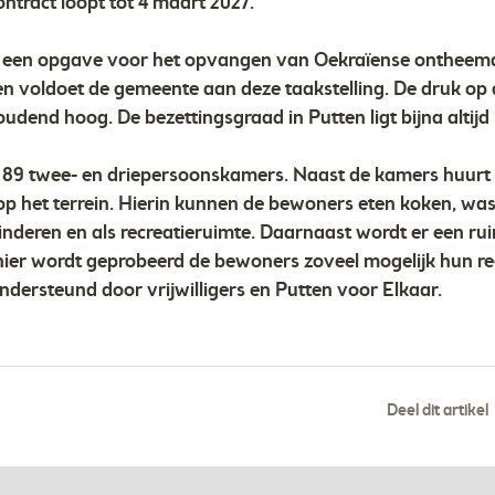
ntract loopt tot 4 maart 2027.
 een opgave voor het opvangen van Oekraïense ontheemde
n voldoet de gemeente aan deze taakstelling. De druk op d
udend hoog. De bezettingsgraad in Putten ligt bijna altijd
n 89 twee- en driepersoonskamers. Naast de kamers huurt
p het terrein. Hierin kunnen de bewoners eten koken, was
inderen en als recreatieruimte. Daarnaast wordt er een r
ier wordt geprobeerd de bewoners zoveel mogelijk hun regu
ondersteund door vrijwilligers en Putten voor Elkaar.
Deel dit artikel