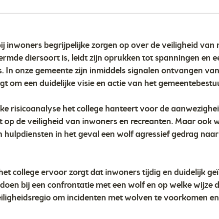
ij inwoners begrijpelijke zorgen op over de veiligheid van
rmde diersoort is, leidt zijn oprukken tot spanningen en 
. In onze gemeente zijn inmiddels signalen ontvangen van 
agt om een duidelijke visie en actie van het gemeentebestu
e risicoanalyse het college hanteert voor de aanwezighe
ht op de veiligheid van inwoners en recreanten. Maar ook 
n hulpdiensten in het geval een wolf agressief gedrag naa
t college ervoor zorgt dat inwoners tijdig en duidelijk 
n doen bij een confrontatie met een wolf en op welke wij
 veiligheidsregio om incidenten met wolven te voorkomen en