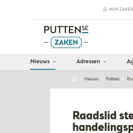
MIJN ZAKE
Nieuws
Adressen
A
Nieuws
Politiek
Raa
​Raadslid st
handelingsp