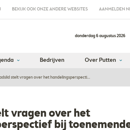
N
BEKIJK OOK ONZE ANDERE WEBSITES
AANMELDEN N
donderdag 6 augustus 2026
genda
Bedrijven
Over Putten
dslid stelt vragen over het handelingsperspecti…
elt vragen over het
erspectief bij toenemend