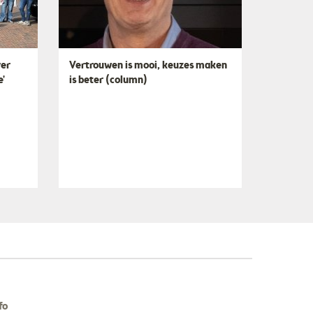
ver
​Vertrouwen is mooi, keuzes maken
e'
is beter (column)
fo