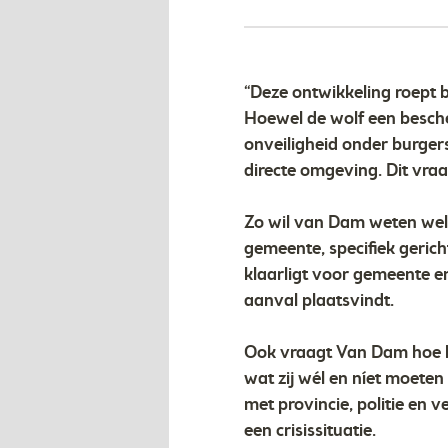
“Deze ontwikkeling roept b
Hoewel de wolf een besche
onveiligheid onder burgers
directe omgeving. Dit vra
Zo wil van Dam weten welk
gemeente, specifiek geric
klaarligt voor gemeente e
aanval plaatsvindt.
Ook vraagt Van Dam hoe he
wat zij wél en níet moete
met provincie, politie en
een crisissituatie.