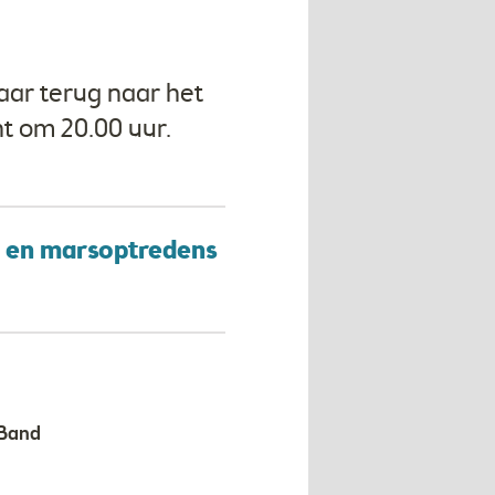
aar terug naar het
t om 20.00 uur.
w en marsoptredens
 Band