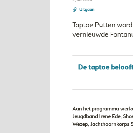
2 juni 2026
Uitgaan
Taptoe Putten wordt
vernieuwde Fontanu
De taptoe beloof
Aan het programma werke
Jeugdband Irene Ede, Sh
Wezep, Jachthoornkorps 