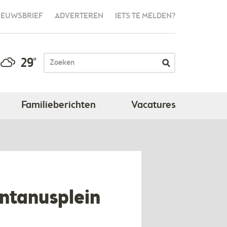
IEUWSBRIEF
ADVERTEREN
IETS TE MELDEN?
29°
Familieberichten
Vacatures
ontanusplein