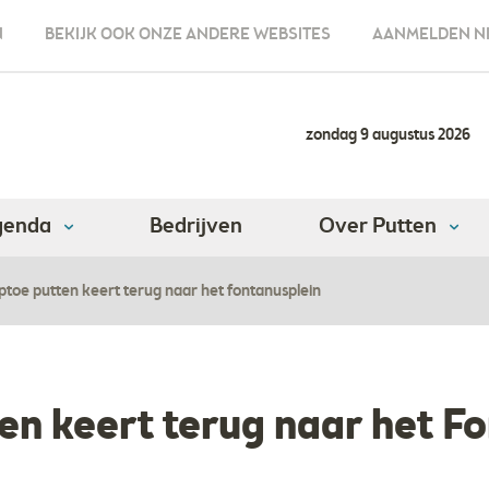
N
BEKIJK OOK ONZE ANDERE WEBSITES
AANMELDEN N
zondag 9 augustus 2026
genda
Bedrijven
Over Putten
ptoe putten keert terug naar het fontanusplein
en keert terug naar het F