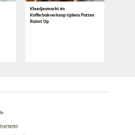
​Kleedjesmarkt én
Kofferbakverkoop tijdens Putten
Ruimt Op
fo
dverteren