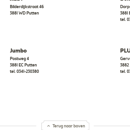
Bilderdijkstraat 46
Dorps
3881 WD Putten
3881 
tel.
0
Jumbo
PL
Postweg 4
Gerv
3881 EC Putten
3882
tel.
0341-230380
tel.
0
Terug naar boven