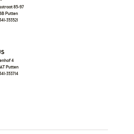
straat 85-97
BB Putten
341-353521
US
enhof 4
 AT Putten
341-353714