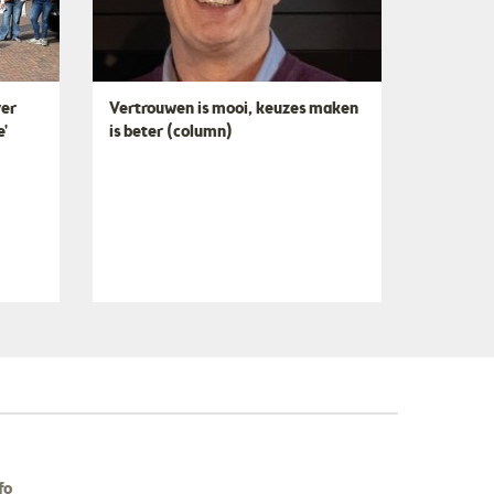
ver
​Vertrouwen is mooi, keuzes maken
e'
is beter (column)
fo