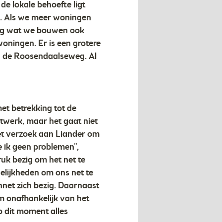
e lokale behoefte ligt
e. Als we meer woningen
ing wat we bouwen ook
ningen. Er is een grotere
n de Roosendaalseweg. Al
et betrekking tot de
etwerk, maar het gaat niet
et verzoek aan Liander om
e ik geen problemen”,
ruk bezig om het net te
elijkheden om ons net te
net zich bezig. Daarnaast
m onafhankelijk van het
op dit moment alles