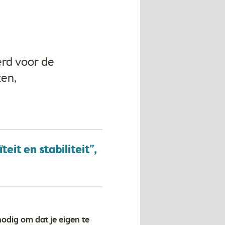
erd voor de
zen,
it en stabiliteit”,
odig om dat je eigen te