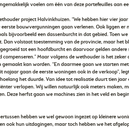
ngemakkelijk voelen om één van deze portefeuilles aan ee
thouder project Halvinkhuizen. “We hebben hier vier jaar
e eerste bouwvergunningen gaan verlenen. Ook liggen er 
zoals bijvoorbeeld een dassenburcht in dat gebied. Toen w
. Dan volstaat toestemming van de provincie, maar het ble
t uitgegroeid tot een hoofdburcht en daarvoor gelden andere
d compenseren.” Maar volgens de wethouder is het zeker 
ijp gemaakt kan worden. “En daarmee gaan we starten met
 najaar gaan de eerste woningen ook in de verkoop”, legt 
hoelang het duurde. Van idee tot realisatie duurt tien jaar
iënter verlopen. Wij willen natuurlijk ook meters maken, m
en. Deze herfst gaan we machines zien in het veld en begi
dertussen hebben we wel gewoon ingezet op kleinere won
en ook hun uitdagingen, maar toch hebben we het afgelop