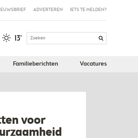
IEUWSBRIEF
ADVERTEREN
IETS TE MELDEN?
13°
Familieberichten
Vacatures
tten voor
duurzaamheid