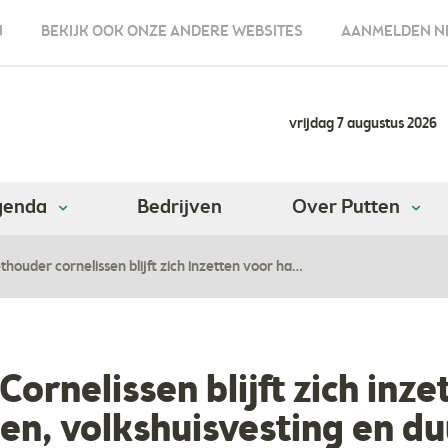
N
BEKIJK OOK ONZE ANDERE WEBSITES
AANMELDEN N
vrijdag 7 augustus 2026
genda
Bedrijven
Over Putten
houder cornelissen blijft zich inzetten voor ha…
ornelissen blijft zich inze
en, volkshuisvesting en 