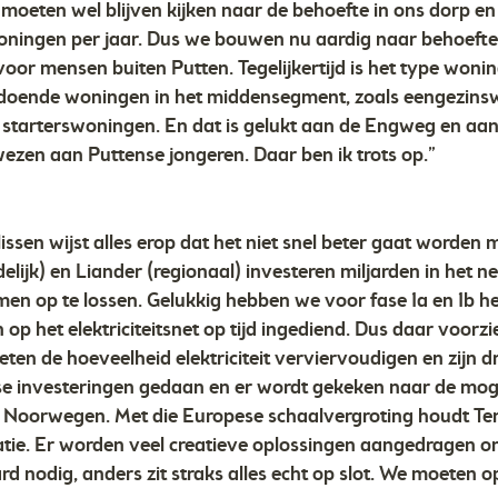
oeten wel blijven kijken naar de behoefte in ons dorp en d
oningen per jaar. Dus we bouwen nu aardig naar behoeft
or mensen buiten Putten. Tegelijkertijd is het type won
doende woningen in het middensegment, zoals eengezinswo
 starterswoningen. En dat is gelukt aan de Engweg en aa
ezen aan Puttense jongeren. Daar ben ik trots op.”
sen wijst alles erop dat het niet snel beter gaat worden m
delijk) en Liander (regionaal) investeren miljarden in het n
en op te lossen. Gelukkig hebben we voor fase 1a en 1b h
 op het elektriciteitsnet op tijd ingediend. Dus daar voorzi
ten de hoeveelheid elektriciteit verviervoudigen en zijn d
e investeringen gedaan en er wordt gekeken naar de mog
 Noorwegen. Met die Europese schaalvergroting houdt Ten
atie. Er worden veel creatieve oplossingen aangedragen o
ard nodig, anders zit straks alles echt op slot. We moeten 