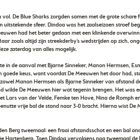
n vol. De Blue Sharks zorgden samen met de grote schare
itstekende sfeer. Dindoa was het zaalseizoen stroef beg
 Meeuwen had het beter gedaan met een klinkende overwin
aar zoals altijd zijn streekderby’s wedstrijden op zich, on
eze zaterdag van alles mogelijk.
tte in de aanval met Bjarne Sinneker, Manon Hermsen, E
en goede keus, want voordat De Meeuwen het door had, sto
 zowel Manon Hermsen als Bjarne Sinneker van afstand de
nd wilde De Meeuwen hier wat tegenin brengen. Het was e
t Lars van der Velde, Femke ten Hove, Nina de Romph en 
nutte vrije bal de stand naar 3-0 bracht. Hierna wist De
n Berg tweemaal: een fraai afstandsschot en een bal ond
ée Hartenberg. Toen Dindoa vervolgens nog tweemaal de k