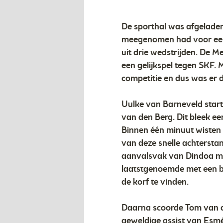
De sporthal was afgelade
meegenomen had voor een u
uit drie wedstrijden. De
een gelijkspel tegen SKF. M
competitie en dus was er d
Uulke van Barneveld star
van den Berg. Dit bleek e
Binnen één minuut wisten
van deze snelle achtersta
aanvalsvak van Dindoa me
laatstgenoemde met een be
de korf te vinden.
Daarna scoorde Tom van de
geweldige assist van Esm