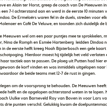
e en Alain ter Horst, greep de coach van De Meeuwen in 
een 7-1 achterstand aan en werd in de eerste 10 minuten v
ndoa. De Ermeloërs waren fel in de duels, streden voor elk
olenaer en Café De Veluwe, en toonden zich duidelijk de b
De Meeuwen wel om een paar puntjes mee te sprokkelen, m
er, Nina de Romph en Esmée Hartenberg leidden Dindoa n
in de eerste helft kreeg Noah Bijsterbosch een gele kaart
jn schotpoging. Hierdoor moest hij tijdelijk het veld verla
aar tactiek aan te passen. De ploeg uit Putten had hier e
 gewoon de korf vinden en was inmiddels uitgelopen naar
waardoor de beide teams met 12-7 de rust in gingen.
elegen om de voorsprong te behouden. De Meeuwen heeft i
eede helft en de opgelopen achterstand weten in te lopen.
oach Uulke van Barneveld Roy van Boven in voor Lars v
ts drie punten verschil. Gelukkig kwam de doelpuntenma