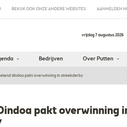
N
BEKIJK OOK ONZE ANDERE WEBSITES
AANMELDEN N
vrijdag 7 augustus 2026
genda
Bedrijven
Over Putten
etend dindoa pakt overwinning in streekderby
indoa pakt overwinning i
y