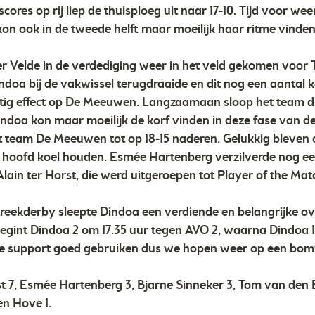
cores op rij liep de thuisploeg uit naar 17-10. Tijd voor we
n ook in de tweede helft maar moeilijk haar ritme vinden
r Velde in de verdediging weer in het veld gekomen voor
ndoa bij de vakwissel terugdraaide en dit nog een aantal 
ig effect op De Meeuwen. Langzaamaan sloop het team dic
doa kon maar moeilijk de korf vinden in deze fase van de
t team De Meeuwen tot op 18-15 naderen. Gelukkig bleven
 hoofd koel houden. Esmée Hartenberg verzilverde nog ee
lain ter Horst, die werd uitgeroepen tot Player of the Mat
reekderby sleepte Dindoa een verdiende en belangrijke o
gint Dindoa 2 om 17.35 uur tegen AVO 2, waarna Dindoa 1
de support goed gebruiken dus we hopen weer op een bomv
st 7, Esmée Hartenberg 3, Bjarne Sinneker 3, Tom van den
n Hove 1.