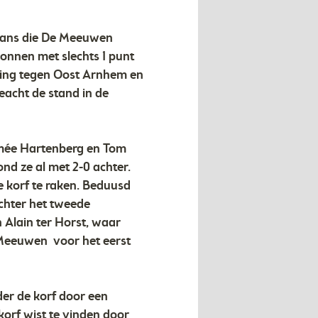
 fans die De Meeuwen
onnen met slechts 1 punt
ning tegen Oost Arnhem en
geacht de stand in de
smée Hartenberg en Tom
nd ze al met 2-0 achter.
 korf te raken. Beduusd
chter het tweede
Alain ter Horst, waar
 Meeuwen voor het eerst
er de korf door een
orf wist te vinden door