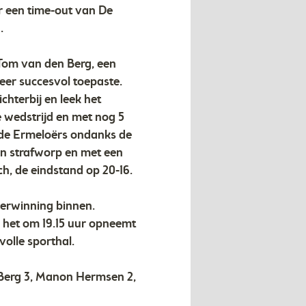
er een time-out van De
.
 Tom van den Berg, een
keer succesvol toepaste.
hterbij en leek het
 wedstrijd en met nog 5
 de Ermeloërs ondanks de
n strafworp en met een
ch, de eindstand op 20-16.
verwinning binnen.
 het om 19.15 uur opneemt
olle sporthal.
 Berg 3, Manon Hermsen 2,