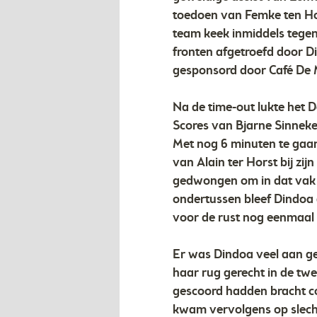
toedoen van Femke ten Hov
team keek inmiddels tegen 
fronten afgetroefd door Di
gesponsord door Café De M
Na de time-out lukte het 
Scores van Bjarne Sinnek
Met nog 6 minuten te gaan 
van Alain ter Horst bij zi
gedwongen om in dat vak h
ondertussen bleef Dindoa
voor de rust nog eenmaal 
Er was Dindoa veel aan g
haar rug gerecht in de tw
gescoord hadden bracht c
kwam vervolgens op slech