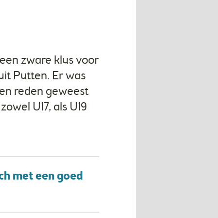
 een zware klus voor
t Putten. Er was
geen reden geweest
zowel U17, als U19
och met een goed