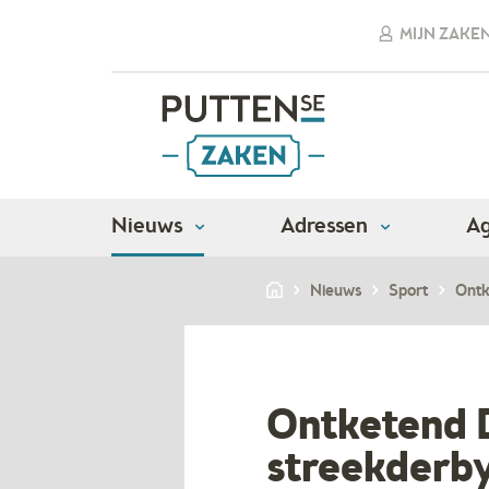
MIJN ZAKE
Nieuws
Adressen
A
Nieuws
Sport
Ontk
Ontketend D
streekderb